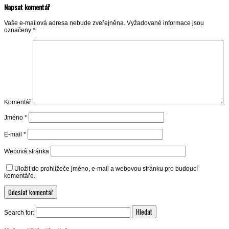
Napsat komentář
Vaše e-mailová adresa nebude zveřejněna.
Vyžadované informace jsou
označeny
*
Komentář
Jméno
*
E-mail
*
Webová stránka
Uložit do prohlížeče jméno, e-mail a webovou stránku pro budoucí
komentáře.
Search for: