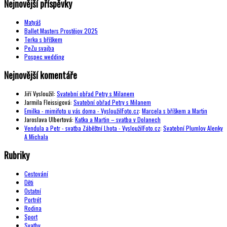
Nejnovější příspěvky
Matyáš
Ballet Masters Prostějov 2025
Terka s bříškem
PeZu svajba
Pospec wedding
Nejnovější komentáře
Jiří Vysloužil
:
Svatební obřad Petry s Milanem
Jarmila Fleissigová
:
Svatební obřad Petry s Milanem
Emilka - mimifoto u vás doma - VysloužilFoto.cz
:
Marcela s bříškem a Martin
Jaroslava Ulbertová
:
Katka a Martin – svatba v Dolanech
Vendula a Petr - svatba Záběštní Lhota - VysloužilFoto.cz
:
Svatební Plumlov Alenky
A Michala
Rubriky
Cestování
Děti
Ostatní
Portrét
Rodina
Sport
Svatby