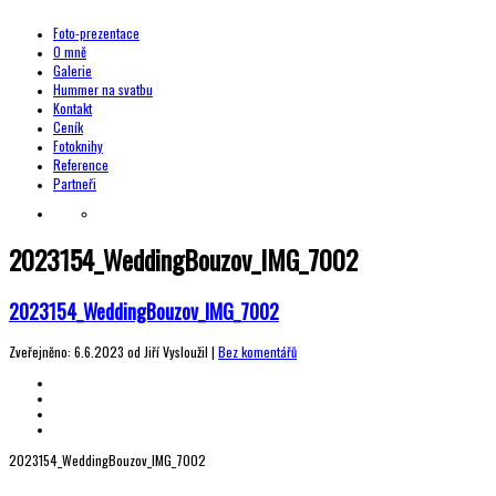
Foto-prezentace
O mně
Galerie
Hummer na svatbu
Kontakt
Ceník
Fotoknihy
Reference
Partneři
2023154_WeddingBouzov_IMG_7002
2023154_WeddingBouzov_IMG_7002
Zveřejněno: 6.6.2023 od Jiří Vysloužil |
Bez komentářů
2023154_WeddingBouzov_IMG_7002